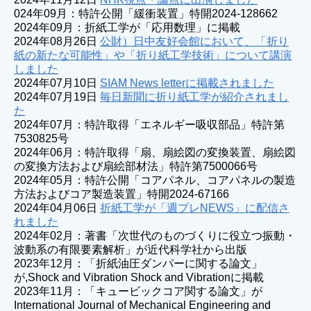
024年09月：特許公開「緩衝装置」特開2024-128662
2024年09月：折紙工学が「応用数理」に掲載
2024年08月26日
公財）日中友好会館において、「折り
紙の新たな可能性」や「折り紙工学技術」について講演
しました
2024年07月10日
SIAM News letterに掲載されました
2024年07月19日
毎日新聞に折り紙工学が紹介されまし
た
2024年07月：特許取得「エネルギー吸収部品」特許第
7530825号
2024年06月：特許取得「扇、扇絵図の変換装置、扇絵図
の変換方法および扇絵部材法」特許第7500066号
2024年05月：特許公開「コアパネル、コアパネルの製造
方法およびコア製造装置」特開2024-67166
2024年04月06日
折紙工学が「週プレNEWS」に配信さ
れました
2024年02月：著書「次世代のものづくりに役立つ振動・
波動系の有限要素解析」が近代科学社から出版
2023年12月：「折紙油圧ダンパーに関する論文」
が,Shock and Vibration Shock and Vibrationに掲載
2023年11月：「キュービックコア関する論文」が
International Journal of Mechanical Engineering and