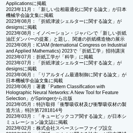
Applicationsに掲載
2023年11月：「新しい位相最適化に関する論文」が日本
機械学会論文集に掲載
2023年08月：「折紙津波シェルターに関する論文」が
designsに掲載
2023年08月：イノベーション・ジャパンで「新しい折紙
油圧ダンパーの提案」と題し、関連の折紙構造物の展示
2023年08月：ICIAM (International Congress on Industrial
and Applied Mathematics) 2023で「折紙工学」招待講演
2023年07月：折紙工学が「科学」に掲載
2023年07月：「折紙津波シェルターに関する論文」が
designsに掲載
2023年06月：「リアルタイム最適制御に関する論文」が
日本機械学会論文集に掲載
2023年06月：著書「Pattern Classification with
Holographic Neural Networks: A New Tool for Feature
Selection」がSpringerから出版
2023年05月：特許取得「衝撃吸収材及び衝撃吸収材の製
造方法」特許第7281814号
2023年03月：「キュービックコア関する論文」が日本シ
ミュレーション論文誌に掲載
2023年02月：株式会社スペースシーファイブ設立