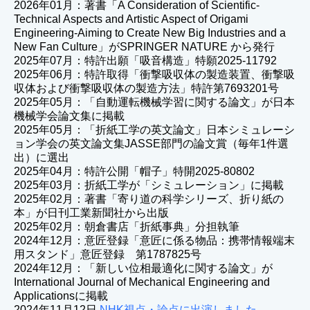
2026年01月：著書「A Consideration of Scientific-
Technical Aspects and Artistic Aspect of Origami
Engineering-Aiming to Create New Big Industries and a
New Fan Culture」がSPRINGER NATURE から発行
2025年07月：特許出願「吸音構造」特願2025-11792
2025年06月：特許取得「衝撃吸収体の製造装置、衝撃吸
収体および衝撃吸収体の製造方法」特許第7693201号
2025年05月：「自動運転機械学習に関する論文」が日本
機械学会論文集に掲載
2025年05月：「折紙工学の英文論文」日本シミュレーシ
ョン学会の英文論文集JASSE部門の論文賞（毎年1件選
出）に選出
2025年04月：特許公開「帽子」特開2025-80802
2025年03月：折紙工学が「シミュレーション」に掲載
2025年02月：著書「寄り道の科学シリーズ、折り紙の
本」が日刊工業新聞社から出版
2025年02月：朝倉書店「折紙事典」分担執筆
2024年12月：意匠登録「意匠に係る物品：携帯情報端末
用スタンド」意匠登録 第1787825号
2024年12月：「新しい位相最適化に関する論文」が
International Journal of Mechanical Engineering and
Applicationsに掲載
2024年11月12日
NHK視点・論点に出演しました